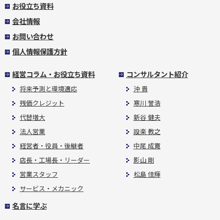
お役立ち資料
会社情報
お問い合わせ
個人情報保護方針
経営コラム・お役立ち資料
コンサルタント紹介
将来予測と環境適応
沖 晋
残価クレジット
寒川 誉浩
代替増大
新谷 健夫
法人営業
設楽 教之
経営者・役員・後継者
中尾 成寛
店長・工場長・リーダー
影山 剛
営業スタッフ
松島 佳輝
サービス・メカニック
名言に学ぶ