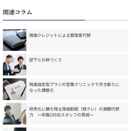
関連コラム
残価クレジットによる管理客代替
部下との絆づくり
残価設定型プランの営業クリニックで浮き彫りに
なった課題④
併売化に勝ち残る残価割賦（残クレ）の満期代替
力 ～年販100台スタッフの育成～