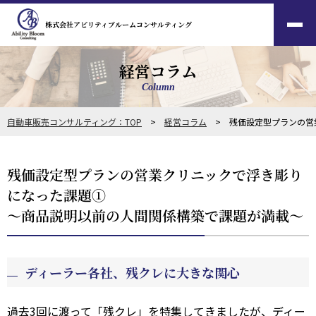
株式会社アビリティブルームコンサルティング
経営コラム
Column
自動車販売コンサルティング：TOP
>
経営コラム
> 残価設定型プランの営
残価設定型プランの営業クリニックで浮き彫り
になった課題①
～商品説明以前の人間関係構築で課題が満載～
ディーラー各社、残クレに大きな関心
過去3回に渡って「残クレ」を特集してきましたが、ディー