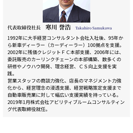
寒川 誉浩
代表取締役社長
Takahiro Samukawa
1992年に大手経営コンサルタント会社入社後、
95
年か
ら新車ディーラー（カーディーラー）
100
拠点を支援。
2002
年に残価クレジットＦＣ本部支援、
2006
年には、
委託販売のカーリンクチェーンの本部構築、数多くの
研修やノウハウ開発、理念経営、ＣＳ向上支援を実
践。
営業スタッフの商談力強化、店長のマネジメント力強
化から、経営理念の浸透支援、経営戦略策定支援まで
自動車販売業に対して幅広い支援実績を持っている。
2019年1月株式会社アビリティブルームコンサルティン
グ代表取締役就任。