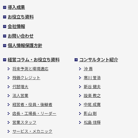
導入成果
お役立ち資料
会社情報
お問い合わせ
個人情報保護方針
経営コラム・お役立ち資料
コンサルタント紹介
将来予測と環境適応
沖 晋
残価クレジット
寒川 誉浩
代替増大
新谷 健夫
法人営業
設楽 教之
経営者・役員・後継者
中尾 成寛
店長・工場長・リーダー
影山 剛
営業スタッフ
松島 佳輝
サービス・メカニック