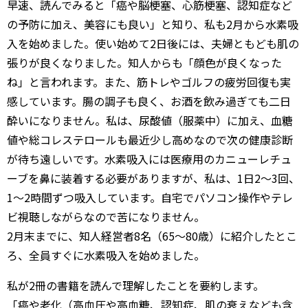
早速、読んでみると「癌や脳梗塞、心筋梗塞、認知症など
の予防に加え、美容にも良い」と知り、私も2月から水素吸
入を始めました。使い始めて2日後には、夫婦ともども肌の
張りが良くなりました。知人からも「顔色が良くなった
ね」と言われます。また、筋トレやゴルフの疲労回復も実
感しています。腸の調子も良く、お酒を飲み過ぎても二日
酔いになりません。私は、尿酸値（服薬中）に加え、血糖
値や総コレステロールも最近少し高めなので次の健康診断
が待ち遠しいです。水素吸入には医療用のカニューレチュ
ーブを鼻に装着する必要がありますが、私は、1日2～3回、
1～2時間ずつ吸入しています。自宅でパソコン操作やテレ
ビ視聴しながらなので苦になりません。
2月末までに、知人経営者8名（65～80歳）に紹介したとこ
ろ、全員すぐに水素吸入を始めました。
私が2冊の書籍を読んで理解したことを要約します。
「癌や老化（高血圧や高血糖、認知症、肌の衰えなども含