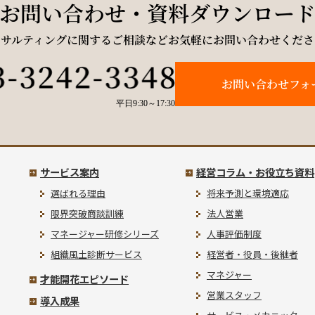
お問い合わせ・資料ダウンロー
ンサルティングに関するご相談などお気軽にお問い合わせくださ
お問い合わせフォ
平日9:30～17:30
サービス案内
経営コラム・お役立ち資料
選ばれる理由
将来予測と環境適応
限界突破商談訓練
法人営業
マネージャー研修シリーズ
人事評価制度
組織風土診断サービス
経営者・役員・後継者
マネジャー
才能開花エピソード
営業スタッフ
導入成果