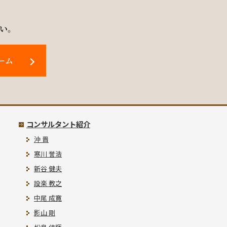
ド
い。
ーム
コンサルタント紹介
沖 晋
寒川 誉浩
新谷 健夫
設楽 教之
中尾 成寛
影山 剛