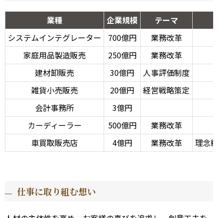
業種
企業規模
テーマ
システムインテグレーター
700億円
業務改革
家庭用品製造販売
250億円
業務改革
建材卸販売
30億円
人事評価制度
雑貨小売販売
20億円
経営戦略策定
会計事務所
3億円
カーディーラー
500億円
業務改革
車買取販売店
4億円
業務改革
理念
仕事に取り組む想い
人材の主体性を高め、お客様の喜びを追求し、創意工夫を