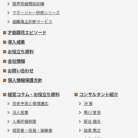
限界突破商談訓練
マネージャー研修シリーズ
組織風土診断サービス
才能開花エピソード
導入成果
お役立ち資料
会社情報
お問い合わせ
個人情報保護方針
経営コラム・お役立ち資料
コンサルタント紹介
将来予測と環境適応
沖 晋
法人営業
寒川 誉浩
人事評価制度
新谷 健夫
経営者・役員・後継者
設楽 教之