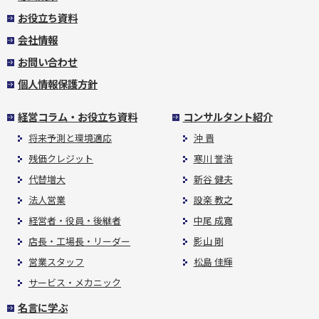
お役立ち資料
会社情報
お問い合わせ
個人情報保護方針
経営コラム・お役立ち資料
コンサルタント紹介
将来予測と環境適応
沖 晋
残価クレジット
寒川 誉浩
代替増大
新谷 健夫
法人営業
設楽 教之
経営者・役員・後継者
中尾 成寛
店長・工場長・リーダー
影山 剛
営業スタッフ
松島 佳輝
サービス・メカニック
名言に学ぶ