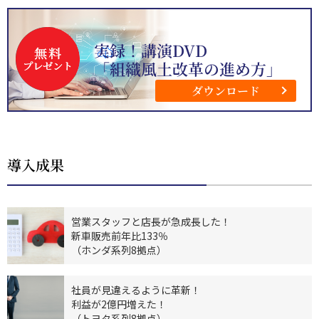
実録！講演DVD
「組織風土改革の進め方」
ダウンロード
導入成果
営業スタッフと店長が急成長した！
新車販売前年比133％
（ホンダ系列8拠点）
社員が見違えるように革新！
利益が2億円増えた！
（トヨタ系列8拠点）