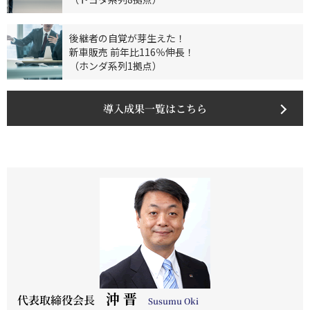
後継者の自覚が芽生えた！
新車販売 前年比116％伸長！
（ホンダ系列1拠点）
導入成果一覧はこちら
沖 晋
代表取締役会長
Susumu Oki