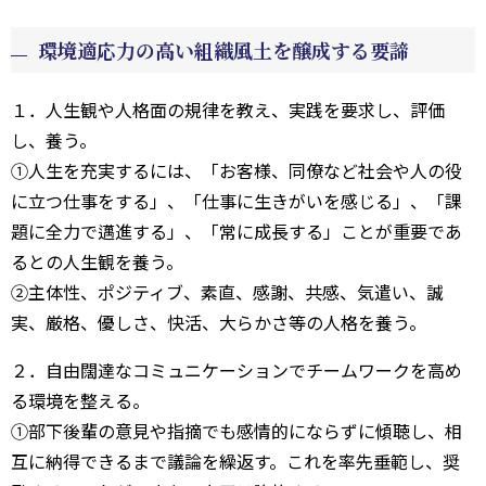
環境適応力の高い組織風土を醸成する要諦
１．人生観や人格面の規律を教え、実践を要求し、評価
し、養う。
①人生を充実するには、「お客様、同僚など社会や人の役
に立つ仕事をする」、「仕事に生きがいを感じる」、「課
題に全力で邁進する」、「常に成長する」ことが重要であ
るとの人生観を養う。
②主体性、ポジティブ、素直、感謝、共感、気遣い、誠
実、厳格、優しさ、快活、大らかさ等の人格を養う。
２．自由闊達なコミュニケーションでチームワークを高め
る環境を整える。
①部下後輩の意見や指摘でも感情的にならずに傾聴し、相
互に納得できるまで議論を繰返す。これを率先垂範し、奨