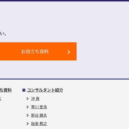
ド
い。
お役立ち資料
ち資料
コンサルタント紹介
応
沖 晋
寒川 誉浩
新谷 健夫
設楽 教之