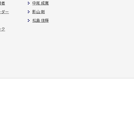
継者
中尾 成寛
ーダー
影山 剛
松島 佳輝
ック